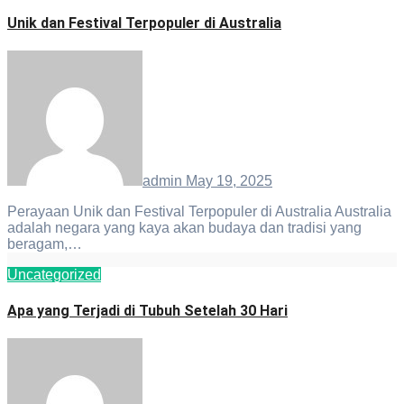
Unik dan Festival Terpopuler di Australia
admin
May 19, 2025
Perayaan Unik dan Festival Terpopuler di Australia Australia
adalah negara yang kaya akan budaya dan tradisi yang
beragam,…
Uncategorized
Apa yang Terjadi di Tubuh Setelah 30 Hari