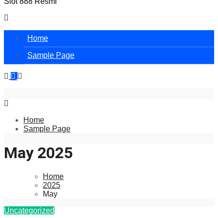
Slot 888 Resmi
Home
Sample Page
Home
Sample Page
May 2025
Home
2025
May
Uncategorized